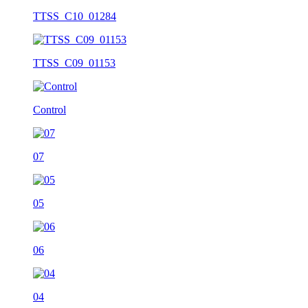
TTSS_C10_01284
TTSS_C09_01153
Control
07
05
06
04