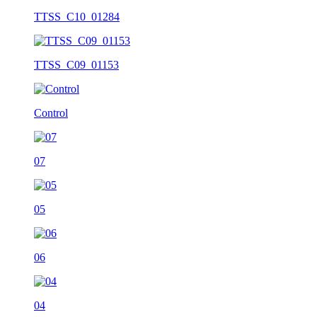
TTSS_C10_01284
TTSS_C09_01153
Control
07
05
06
04