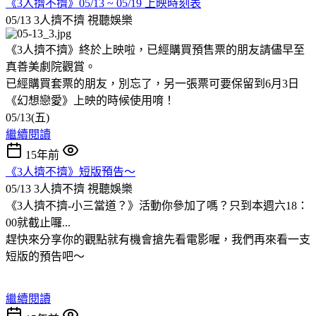
《3人擠不擠》05/13 ~ 05/19 上映時刻表
05/13 3人擠不擠
視聽娛樂
《3人擠不擠》終於上映啦，已經購買預售票的朋友請儘早至
真善美劇院觀賞。
已經購買套票的朋友，別忘了，另一張票可要保留到6月3日
《幻想戀愛》上映的時候使用唷！
05/13(五)
繼續閱讀
15年前
《3人擠不擠》短版預告～
05/13 3人擠不擠
視聽娛樂
《3人擠不擠-小三當道？》活動你參加了嗎？只到本週六18：
00就截止囉...
趕快來分享你的觀點就有機會搶先看電影喔，我們再來看一支
短版的預告吧～
繼續閱讀