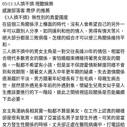
05/13 3人擠不擠
視聽娛樂
感謝部落客 喬伊 的推薦
《3人擠不擠》無性別的真愛國度
在這個三角關係浮上檯面的時代，沒有人會希望自己的另外一
半可以跟別人分享，如同達利和他的情人、男得有情天等片，
絕大部分都是三敗俱傷，怎樣的組合才可以使三角關係維持平
和。
三人擠不擠中的男女主角是一對交往長達20年的情侶，相當符
合現代多數男女的關係，害怕婚姻束縛維持著男女朋友的關
係，一點都不希望有小孩，但是並不保證愛情新鮮度同樣不會
到有效期限，隨著女人邁入中年更年期的疑慮、失去激情關係
逐漸趨於平淡，男方隨著年紀增長有了些毛病，母親生病去
世，居然意外遇見多年前的外遇對象，懷疑生兒育女似乎是人
生應該要進行的下一階段，彼此之間檢視這段關係是否能繼續
下去必要。
女主角漢納長相其實一點都不算是美女，在工作上認真的模樣
卻是很有氣質，結識了亞當這名男子並發生外遇，可笑的是當
女方發生性關係的時候，丈夫卻正處在醫院病痛中，打電話給