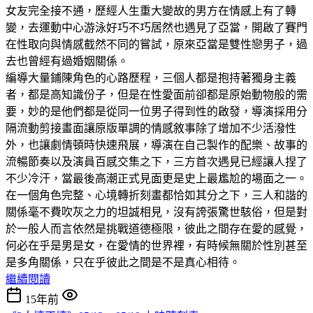
女友完全接不通，歷經人生重大變故的男方在情感上有了轉
變，去運動中心游泳好巧不巧居然也遇見了亞當，開啟了賽門
在性取向與情感截然不同的嘗試，原來亞當是雙性戀男子，過
去也曾經有過婚姻關係。
編導大量鋪陳角色的心路歷程，三個人都是抱持著獨身主義
者，都是高知識份子，但是在性愛面前卻都是原始動物般的需
要，妙的是他們都是從同一位男子得到性的啟發，導演採用分
隔流動剪接畫面讓原版單調的情感敘事除了增加不少活潑性
外，也讓劇情頓時快速飛展，導演在自己製作的配樂、故事的
流暢節奏以及演員百感交集之下，三方首次遇見已經讓人捏了
不少冷汗，當最後高潮正式見面更是史上最尷尬的場面之一。
在一個角色完整、心境轉折刻畫都恰如其分之下，三人和諧的
關係毫不費吹灰之力的坦誠相見，沒有誇張驚世駭俗，但是對
於一般人而言依然是挑戰道德極限，彼此之間存在愛的感覺，
何必在乎是男是女，在愛情的世界裡，有時候無關於性別甚至
是多角關係，只在乎彼此之間是不是真心相待。
繼續閱讀
15年前