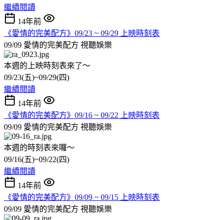
繼續閱讀
14年前
《愛情的完美配方》09/23 ~ 09/29 上映時刻表
09/09 愛情的完美配方
視聽娛樂
本週的上映時刻表來了～
09/23(五)~09/29(四)
繼續閱讀
14年前
《愛情的完美配方》09/16 ~ 09/22 上映時刻表
09/09 愛情的完美配方
視聽娛樂
本週的時刻表來囉～
09/16(五)~09/22(四)
繼續閱讀
14年前
《愛情的完美配方》09/09 ~ 09/15 上映時刻表
09/09 愛情的完美配方
視聽娛樂