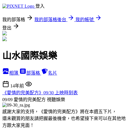
登入
我的部落格
我的部落格後台
我的帳號
登出
山水國際娛樂
相簿
部落格
名片
14年前
《愛情的完美配方》09/30 上映時刻表
09/09 愛情的完美配方
視聽娛樂
感謝大家的支持，《愛情的完美配方》將在本週五下片，
還未觀賞的朋友請把握最後機會，也希望接下來可以在其他地
方跟大家見面！