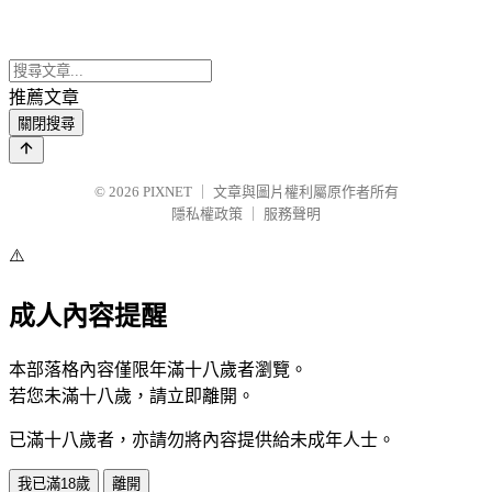
推薦文章
關閉搜尋
© 2026
PIXNET
｜
文章與圖片權利屬原作者所有
隱私權政策
｜
服務聲明
⚠️
成人內容提醒
本部落格內容僅限年滿十八歲者瀏覽。
若您未滿十八歲，請立即離開。
已滿十八歲者，亦請勿將內容提供給未成年人士。
我已滿18歲
離開